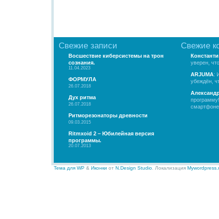
Свежие записи
Свежие к
Восшествие киберсистемы на трон
Константи
сознания.
уверен, чт
11.04.2023
ARJUMA
: 
ФОРМУЛА
убеждён, чт
26.07.2018
Александ
Дух ритма
программу!
26.07.2018
смартфоне.
Ритморезонаторы древности
09.03.2015
Ritmxoid 2 – Юбилейная версия
программы.
20.07.2013
Тема для WP
&
Иконки
от
N.Design Studio
. Локализация
Mywordpress.