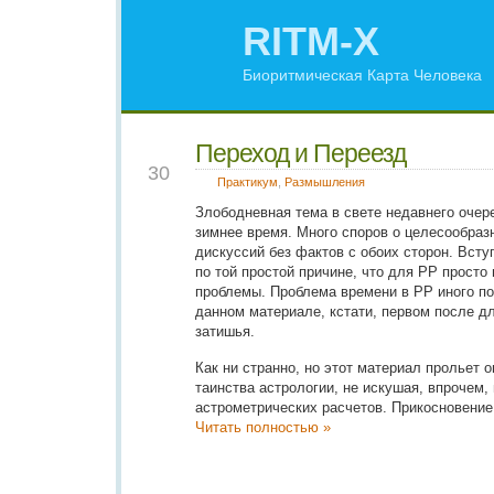
RITM-X
Биоритмическая Карта Человека
Переход и Переезд
DEC
30
Практикум
,
Размышления
Злободневная тема в свете недавнего очер
зимнее время. Много споров о целесообразн
дискуссий без фактов с обоих сторон. Всту
по той простой причине, что для РР просто
проблемы. Проблема времени в РР иного по
данном материале, кстати, первом после д
затишья.
Как ни странно, но этот материал прольет 
таинства астрологии, не искушая, впрочем,
астрометрических расчетов. Прикосновение 
Читать полностью »