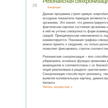
Резонансная синхронизац
JAN
28
Концепция
Данная программа строит кривую энергобал
исходные показатели периодов активности 
организма. Это значит, что демонстрируетс
фактическая картина состояния организма н
в ней не учтена совокупность форм взаимо
средой. Принципиальная невозможность под
комментируется. Показания графика совоку
можно принять к сведению, но только резо
позволяет фиксировать строгое соответств
Резонансная синхронизация – это способн
удерживать основные функции организма в
микроциклов в соответствии с их базовой
опция реализована в разделе «расписание»
Синхронизация способствует резонансу, те
выявляя колебательную картину, демонст
баланса.
Читать полностью »