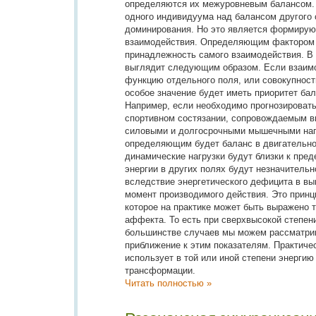
определяются их межуровневым балансом.
одного индивидуума над балансом другого 
доминирования. Но это является формиру
взаимодействия. Определяющим фактором 
принадлежность самого взаимодействия. В 
выглядит следующим образом. Если взаимо
функцию отдельного поля, или совокупность
особое значение будет иметь приоритет бал
Например, если необходимо прогнозировать
спортивном состязании, сопровождаемым в
силовыми и долгосрочными мышечными наг
определяющим будет баланс в двигательно
динамические нагрузки будут близки к пред
энергии в других полях будут незначительн
вследствие энергетического дефицита в в
момент производимого действия. Это принц
которое на практике может быть выражено т
аффекта. То есть при сверхвысокой степен
большинстве случаев мы можем рассматри
приближение к этим показателям. Практиче
использует в той или иной степени энергию
трансформации.
Читать полностью »