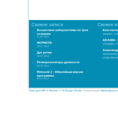
Свежие записи
Свежие к
Восшествие киберсистемы на трон
Константи
сознания.
уверен, чт
11.04.2023
ARJUMA
: 
ФОРМУЛА
убеждён, чт
26.07.2018
Александ
Дух ритма
программу!
26.07.2018
смартфоне.
Ритморезонаторы древности
09.03.2015
Ritmxoid 2 – Юбилейная версия
программы.
20.07.2013
Тема для WP
&
Иконки
от
N.Design Studio
. Локализация
Mywordpress.