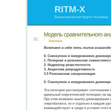
RITM-X
Биоритмическая Карта Человека
Модель сравнительного ан
JAN
31
Практикум
Включает в себя пять типов взаимоде
0. Совокупное и межуровневое доминир
1. Полярная и резонансная совместимос
2. Индикатор резистентности
3. Акцентная репродуктивность
3.5 Резонансная синхронизация
0. Совокупное и межуровневое доминир
Эта категория рассматривает соотношение 
идеальный энергетический потенциал на за
При этом возможен анализ доминирования 
энергобалансе, но и отдельно в каждом ур
взаимодействуют в среде и условия этого 