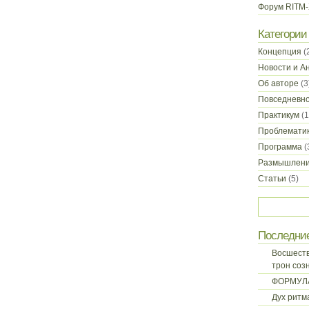
Форум RITM
Категории
Концепция
(
Новости и А
Об авторе
(3
Повседневн
Практикум
(1
Проблемати
Программа
(
Размышлен
Статьи
(5)
Последни
Восшеств
трон соз
ФОРМУЛ
Дух ритм