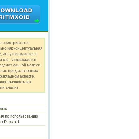
рассматривается
ьно как концептуальная
, что утверждается в
иале - утверждается
ределах данной модели.
ание представленных
прикладном аспекте,
рактеризовать как
ый анализ.
амме
ия по использованию
ы Ritmxoid