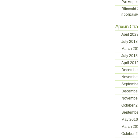
Ритморе
Ritmxoid
программ
Архив Ста
April 202
July 2018
March 20
July 2013
April 201
December
November
Septembe
Decembe
Novembe
October 
Septembe
May 2010
March 20
October 