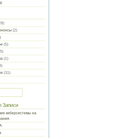
-X
28)
ннонсы
(2)
)
ое
(5)
5)
ка
(1)
3)
ия
(31)
е Записи
ие киберсистемы на
нания.
А
а