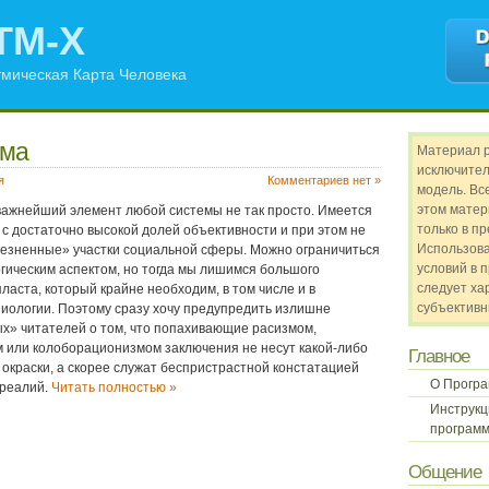
TM-X
мическая Карта Человека
гма
Материал 
исключител
я
Комментариев нет »
модель. Все
этом матер
важнейший элемент любой системы не так просто. Имеется
только в п
ь с достаточно высокой долей объективности и при этом не
Использов
лезненные» участки социальной сферы. Можно ограничиться
условий в 
гическим аспектом, но тогда мы лишимся большого
следует ха
пласта, который крайне необходим, в том числе и в
субъективн
иологии. Поэтому сразу хочу предупредить излишне
х» читателей о том, что попахивающие расизмом,
 или колоборационизмом заключения не несут какой-либо
Главное
окраски, а скорее служат беспристрастной констатацией
О Прогр
реалий.
Читать полностью »
Инструкц
программ
Общение