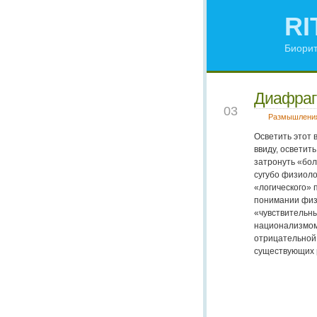
RI
Биорит
Диафра
APR
03
Размышлени
Осветить этот 
ввиду, осветит
затронуть «бо
сугубо физиоло
«логического» 
понимании физ
«чувствительны
национализмом
отрицательной 
существующих 