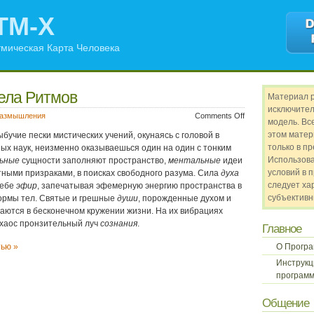
TM-X
мическая Карта Человека
ела Ритмов
Материал 
исключител
азмышления
Comments Off
модель. Все
этом матер
ыбучие пески мистических учений, окунаясь с головой в
только в п
ных наук, неизменно оказываешься один на один с тонким
Использов
ьные
сущности заполняют пространство,
ментальные
идеи
условий в 
ными призраками, в поисках свободного разума. Сила
духа
следует ха
себе
эфир
, запечатывая эфемерную энергию пространства в
субъективн
рмы тел. Святые и грешные
души
, порожденные духом и
аются в бесконечном кружении жизни. На их вибрациях
 хаос пронзительный луч
сознания
.
Главное
тью »
О Прогр
Инструкц
программ
Общение