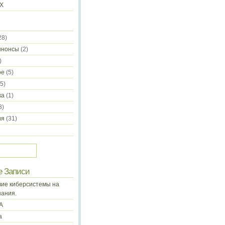
-X
28)
ннонсы
(2)
)
ое
(5)
5)
ка
(1)
3)
ия
(31)
е Записи
ие киберсистемы на
нания.
А
а