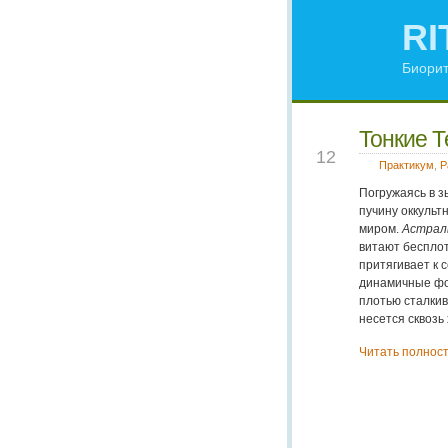
RI
Биорит
Тонкие Т
DEC
12
Практикум
,
Р
Погружаясь в з
пучину оккульт
миром.
Астрал
витают бесплот
притягивает к 
динамичные фо
плотью сталкив
несется сквозь
Читать полнос