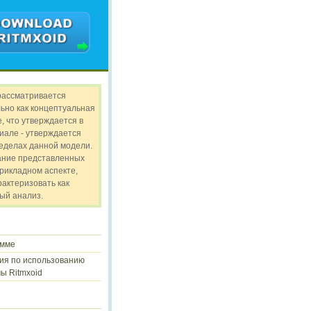
рассматривается
ьно как концептуальная
, что утверждается в
иале - утверждается
ределах данной модели.
ание представленных
прикладном аспекте,
рактеризовать как
ый анализ.
амме
ия по использованию
ы Ritmxoid