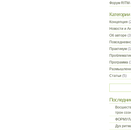
Форум RITM
Категории
Концепция
(
Новости и А
Об авторе
(3
Повседневн
Практикум
(1
Проблемати
Программа
(
Размышлен
Статьи
(5)
Последни
Восшеств
трон соз
ФОРМУЛ
Дух ритм