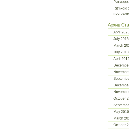
Ритморе
Ritmxoid
программ
Архив Ста
April 202
July 2018
March 20
July 2013
April 201
December
November
Septembe
Decembe
Novembe
October 
Septembe
May 2010
March 20
October 