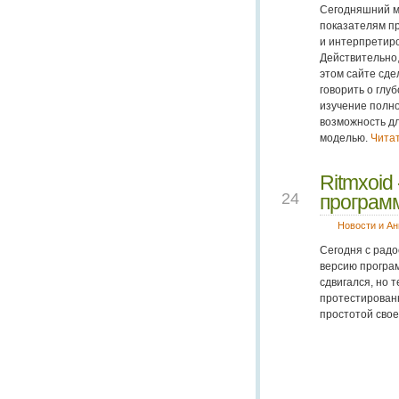
Сегодняшний м
показателям пр
и интерпретир
Действительно
этом сайте сде
говорить о глу
изучение полн
возможность дл
моделью.
Читат
Ritmxoid
SEP
24
программ
Новости и А
Сегодня с рад
версию прогр
сдвигался, но 
протестированн
простотой свое