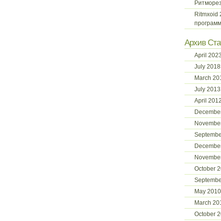
Ритморе
Ritmxoid
программ
Архив Ста
April 202
July 2018
March 20
July 2013
April 201
December
November
Septembe
Decembe
Novembe
October 
Septembe
May 2010
March 20
October 