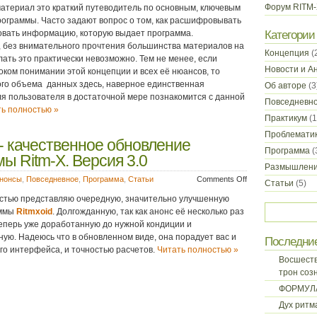
Форум RITM
атериал это краткий путеводитель по основным, ключевым
ограммы. Часто задают вопрос о том, как расшифровывать
овать информацию, которую выдает программа.
Категории
, без внимательного прочтения большинства материалов на
Концепция
(
лать это практически невозможно. Тем не менее, если
Новости и А
боком понимании этой концепции и всех её нюансов, то
ого объема
данных здесь, наверное единственная
Об авторе
(3
я пользователя в достаточной мере познакомится с данной
Повседневн
ь полностью »
Практикум
(1
Проблемати
 - качественное обновление
Программа
(
ы Ritm-X. Версия 3.0
Размышлен
ннонсы
,
Повседневное
,
Программа
,
Статьи
Comments Off
Статьи
(5)
остью представляю очередную, значительно улучшенную
аммы
Ritmxoid
. Долгожданную, так как анонс её несколько раз
теперь уже доработанную до нужной кондиции и
ую. Надеюсь что в обновленном виде, она порадует вас и
Последни
го интерфейса, и точностью расчетов.
Читать полностью »
Восшеств
трон соз
ФОРМУЛ
Дух ритм