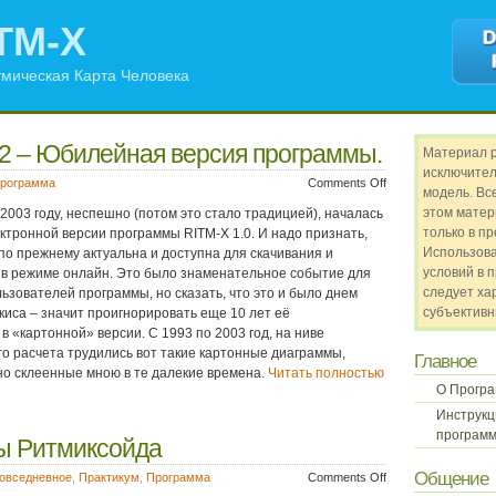
TM-X
мическая Карта Человека
 2 – Юбилейная версия программы.
Материал 
исключител
рограмма
Comments Off
модель. Все
этом матер
в 2003 году, неспешно (потом это стало традицией), началась
только в п
ектронной версии программы
RITM
-
X
1.0. И надо признать,
Использов
 по прежнему актуальна и доступна для скачивания и
условий в 
 в режиме онлайн. Это было знаменательное событие для
следует ха
ользователей программы, но сказать, что это и было днем
субъективн
иса – значит проигнорировать еще 10 лет её
в «картонной» версии. С 1993 по 2003 год, на ниве
о расчета трудились вот такие картонные диаграммы,
Главное
но склеенные мною в те далекие времена.
Читать полностью
О Прогр
Инструкц
программ
ы Ритмиксойда
Общение
овседневное
,
Практикум
,
Программа
Comments Off