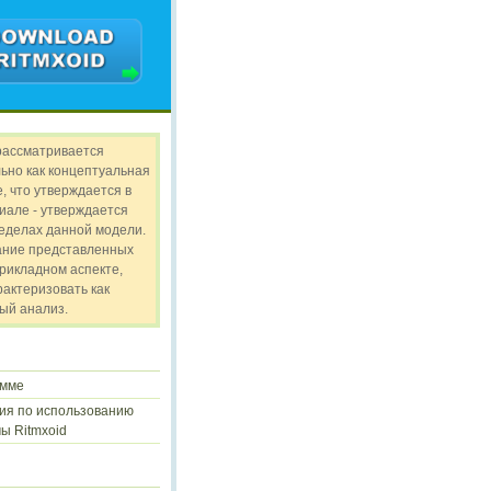
рассматривается
ьно как концептуальная
, что утверждается в
иале - утверждается
ределах данной модели.
ание представленных
прикладном аспекте,
рактеризовать как
ый анализ.
амме
ия по использованию
ы Ritmxoid