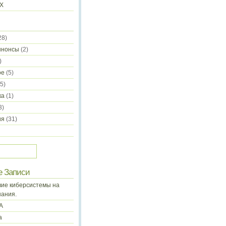
-X
28)
ннонсы
(2)
)
ое
(5)
5)
ка
(1)
3)
ия
(31)
е Записи
ие киберсистемы на
нания.
А
а