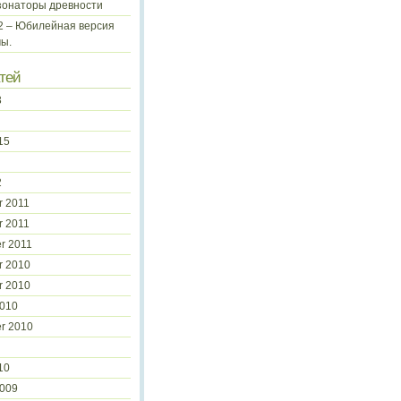
зонаторы древности
 2 – Юбилейная версия
ы.
тей
3
15
2
 2011
 2011
r 2011
r 2010
r 2010
2010
r 2010
10
2009