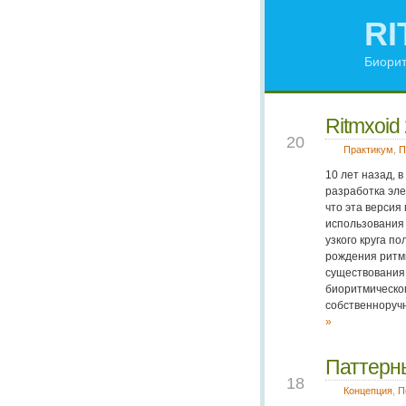
RI
Биорит
Ritmxoid
JUL
20
Практикум
,
П
10 лет назад, 
разработка эл
что эта версия
использования
узкого круга п
рождения ритмк
существования 
биоритмическог
собственноруч
»
Паттерн
NOV
18
Концепция
,
П