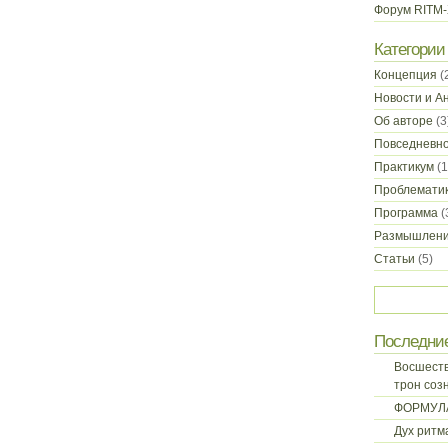
Форум RITM
Категории
Концепция
(
Новости и А
Об авторе
(3
Повседневн
Практикум
(1
Проблемати
Программа
(
Размышлен
Статьи
(5)
Последни
Восшеств
трон соз
ФОРМУЛ
Дух ритм