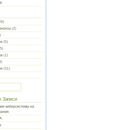
-X
28)
ннонсы
(2)
)
ое
(5)
5)
ка
(1)
3)
ия
(31)
е Записи
ие киберсистемы на
нания.
А
а