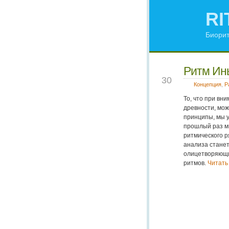
RI
Биорит
Ритм Инь
OCT
30
Концепция
,
Р
То, что при вн
древности, мо
принципы, мы 
прошлый раз м
ритмического р
анализа станет
олицетворяющий
ритмов.
Читать