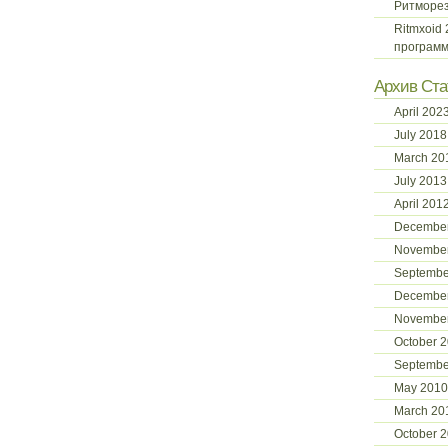
Ритморе
Ritmxoid
программ
Архив Ста
April 202
July 2018
March 20
July 2013
April 201
December
November
Septembe
Decembe
Novembe
October 
Septembe
May 2010
March 20
October 