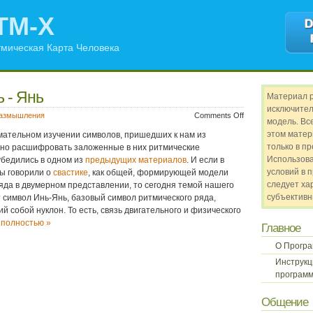
TM-X
мическая Карта Человека
 - Янь
Материал 
исключител
азмышления
Comments Off
модель. Все
этом матер
имательном изучении символов, пришедших к нам из
только в п
жно расшифровать заложенные в них ритмические
Использов
убедились в одном из
предыдущих материалов
. И если в
условий в 
ы говорили о
свастике
, как общей, формирующей модели
следует ха
яда в двумерном представлении, то сегодня темой нашего
субъективн
 символ Инь-Янь, базовый символ ритмического ряда,
 собой нуклон. То есть, связь двигательного и физического
 полностью »
Главное
О Прогр
Инструкц
программ
Общение