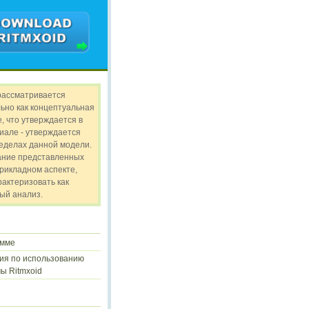
рассматривается
ьно как концептуальная
, что утверждается в
иале - утверждается
ределах данной модели.
ание представленных
прикладном аспекте,
рактеризовать как
ый анализ.
амме
ия по использованию
ы Ritmxoid