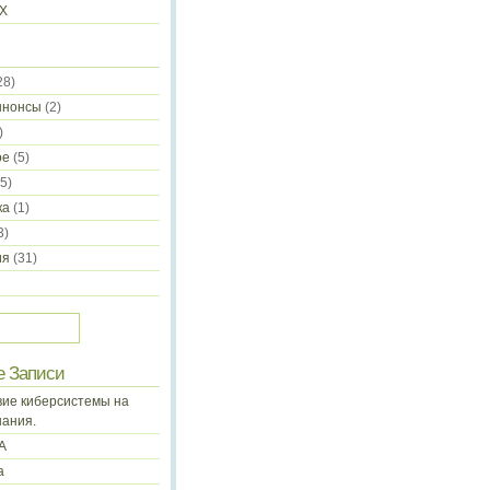
-X
28)
ннонсы
(2)
)
ое
(5)
5)
ка
(1)
3)
ия
(31)
е Записи
ие киберсистемы на
нания.
А
а