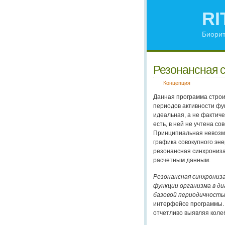
RI
Биорит
Резонансная 
Концепция
Данная программа строи
периодов активности фун
идеальная, а не фактиче
есть, в ней не учтена с
Принципиальная невозмо
графика совокупного эне
резонансная синхрониза
расчетным данным.
Резонансная синхрониз
функции организма в ди
базовой периодичность
интерфейсе программы. 
отчетливо выявляя коле