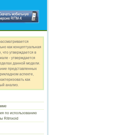
рассматривается
ьно как концептуальная
, что утверждается в
иале - утверждается
ределах данной модели.
ание представленных
прикладном аспекте,
рактеризовать как
ый анализ.
амме
ия по использованию
ы Ritmxoid