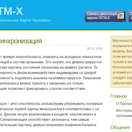
TM-X
мическая Карта Человека
синхронизация
Материал 
исключител
28.01.2005
модель. Все
этом матер
т кривую энергобаланса, опираясь на исходные показатели
только в п
кций и систем организма. Это значит, что демонстрируется
Использов
ская картина состояния организма на момент расчета. То
условий в 
овокупность форм взаимодействия индивидуума со средой.
следует ха
жность подобного анализа не комментируется. Показания
субъективн
ргобаланса можно принять к сведению, но только
ция позволяет фиксировать строгое соответствие
Главное
ация – это способность индивидуума удерживать основные
О Прогр
апазоне первой карты микроциклов в соответствии с их
Инструкц
ю.
Данная опция реализована в разделе «расписание» в
программ
Синхронизация способствует резонансу, тем самым
бательную картину, демонстрируемую графиком баланса.
Общение