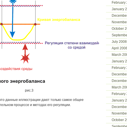
February
January 
Decembe
Novembe
October 
Septembe
July 2008
April 200
March 20
January 
February
Decembe
Decembe
March 20
рис.3
February
что данные иллюстрации дают только самое общее
January 
тельном процессе и методах его регуляции.
Decembe
Novembe
October 
Septembe