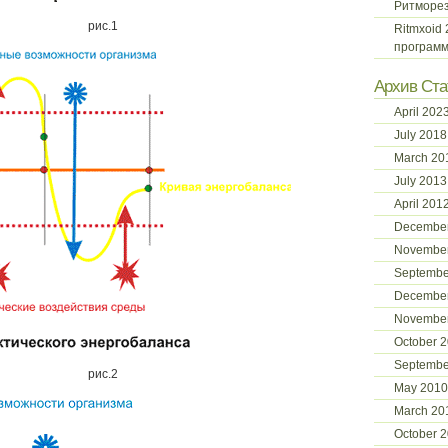
Ритморе
рис.1
Ritmxoid
программ
Архив Ста
April 202
July 2018
March 20
July 2013
April 201
December
November
Septembe
Decembe
Novembe
October 
Septembe
рис.2
May 2010
March 20
October 