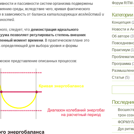
Форум RITM
ивности и пассивности систем организма подвержены
иянию среды, вследствие чего, кривая фактического
Категории
я в зависимость от баланса
катализирующих воздействий и
жностей
.
Концепция
(
Новости и А
ого, следует, что
демонстрация идеального
уума позволяет регулировать степень внешних
Об авторе
(3
еленный момент времени
. В практическом плане это
Повседневн
 определяющей для выбора уровня и формы
Практикум
(1
Проблемати
еское представление описанных процессов:
Программа
(
Размышлен
Статьи
(5)
Последни
Восшеств
трон соз
ФОРМУЛ
Дух ритм