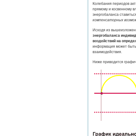
Колебания периодов акт
прямому и косвенному вл
энергобаланса ставитьс
компенсаторных возмо
Исходя из вышеизложенн
энергобаланса индивид
воздействий на опред
информация может быть
взаимодействия.
Ниже приводится графич