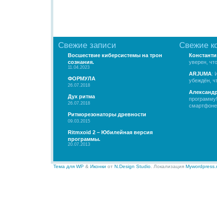
Свежие записи
Свежие к
Восшествие киберсистемы на трон
Константи
сознания.
уверен, чт
11.04.2023
ARJUMA
: 
ФОРМУЛА
убеждён, чт
26.07.2018
Александ
Дух ритма
программу!
26.07.2018
смартфоне.
Ритморезонаторы древности
09.03.2015
Ritmxoid 2 – Юбилейная версия
программы.
20.07.2013
Тема для WP
&
Иконки
от
N.Design Studio
. Локализация
Mywordpress.