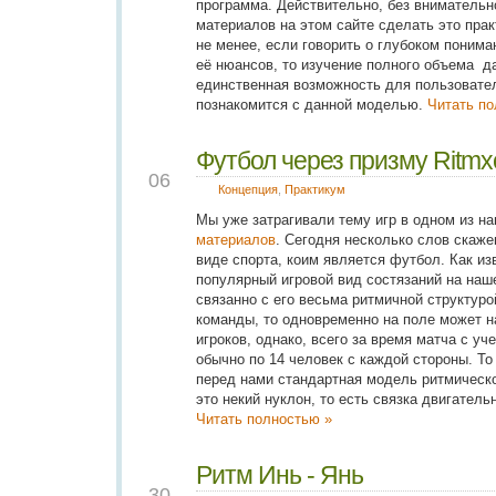
программа. Действительно, без внимательн
материалов на этом сайте сделать это пра
не менее, если говорить о глубоком понима
её нюансов, то изучение полного объема
д
единственная возможность для пользовате
познакомится с данной моделью.
Читать по
Футбол через призму Ritmx
NOV
06
Концепция
,
Практикум
Мы уже затрагивали тему игр в одном из н
материалов
. Сегодня несколько слов скаж
виде спорта, коим является футбол. Как из
популярный игровой вид состязаний на наш
связанно с его весьма ритмичной структуро
команды, то одновременно на поле может на
игроков, однако, всего за время матча с у
обычно по 14 человек с каждой стороны. То 
перед нами стандартная модель ритмическо
это некий нуклон, то есть связка двигатель
Читать полностью »
Ритм Инь - Янь
OCT
30