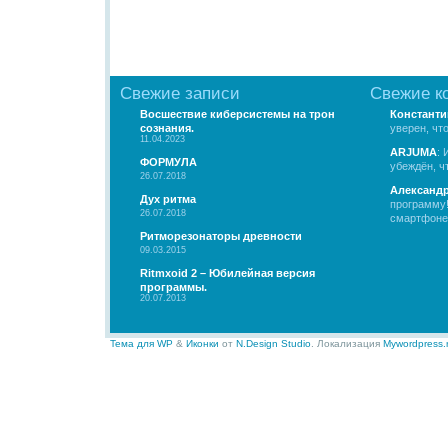
Свежие записи
Свежие к
Восшествие киберсистемы на трон
Константи
сознания.
уверен, чт
11.04.2023
ARJUMA
: 
ФОРМУЛА
убеждён, чт
26.07.2018
Александ
Дух ритма
программу!
26.07.2018
смартфоне.
Ритморезонаторы древности
09.03.2015
Ritmxoid 2 – Юбилейная версия
программы.
20.07.2013
Тема для WP
&
Иконки
от
N.Design Studio
. Локализация
Mywordpress.