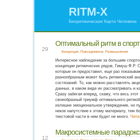
RITM-X
Биоритмическая Карта Человека
Оптимальный ритм в спорте
NOV
29
Концепция
,
Повседневное
,
Размышления
Интересное наблюдение за большим спорто
концепции ритмических рядов, Гимуш Ф.Р. 
которые он предоставил, еще раз показыва
разнообразным может быть ритмический ан
состязаний. То, как можно расставлять акц
данных, в каком виде их рассматривать и к
Сразу забегая вперед, скажу, что весь это
своеобразный триумф оптимального ритмоб
излишне эмоциональное утверждение, но пу
некое напутствие к этому материалу, тем б
текстовой части в нем будет не много.
Чита
Макросистемные парадок
SEP
12