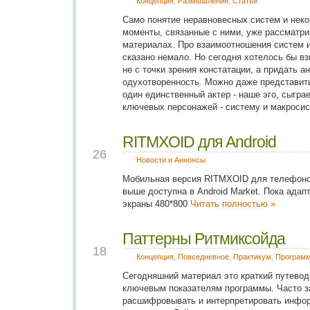
Концепция
,
Размышления
,
Статьи
Само понятие неравновесных систем и неко
моменты, связанные с ними, уже рассматр
материалах. Про взаимоотношения систем 
сказано немало. Но сегодня хотелось бы вз
не с точки зрения констатации, а придать а
одухотворенность. Можно даже представи
один единственный актер - наше эго, сыгра
ключевых персонажей - систему и макроси
RITMXOID для Android
DEC
26
Новости и Аннонсы
Мобильная версия RITMXOID для телефонов 
выше доступна в Android Market. Пока ада
экраны 480*800
Читать полностью »
Паттерны Ритмиксойда
NOV
18
Концепция
,
Повседневное
,
Практикум
,
Програм
Сегодняшний материал это краткий путевод
ключевым показателям программы. Часто за
расшифровывать и интерпретировать инфо