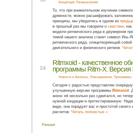
Концепция
,
Размышления
То, что при внимательном изучении символ
древности, можно расшифровать заложенны
принципы, мы убедились в одном из
предыд
в прошлый раз мы говорили о
свастике
, ка
модели ритмического ряда в двумерном пре
темой нашего анализа станет символ Инь-Я
ритмического ряда, олицетворяющий собой н
двигательного и физического ритмов.
Читат
Ritmxoid - качественное о
SEP
24
программы Ritm-X. Версия 
Новости и Аннонсы
,
Повседневное
,
Программа
,
Сегодня с радостью представляю очередну
улучшенную версию программы
Ritmxoid
. 
анонс её несколько раз сдвигался, но тепе
нужной кондиции и протестированную. Над
виде, она порадует вас и простотой своего
расчетов.
Читать полностью »
Раньше