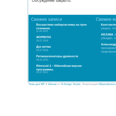
Обсуждение закрыто.
Свежие записи
Свежие к
Восшествие киберсистемы на трон
Константи
сознания.
уверен, чт
11.04.2023
ARJUMA
: 
ФОРМУЛА
убеждён, чт
26.07.2018
Александ
Дух ритма
программу!
26.07.2018
смартфоне.
Ритморезонаторы древности
09.03.2015
Ritmxoid 2 – Юбилейная версия
программы.
20.07.2013
Тема для WP
&
Иконки
от
N.Design Studio
. Локализация
Mywordpress.