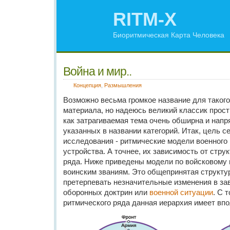
RITM-X
Биоритмическая Карта Человека
Война и мир..
Концепция
,
Размышления
Возможно весьма громкое название для таког
материала, но надеюсь великий классик прост
как затрагиваемая тема очень обширна и нап
указанных в названии категорий. Итак, цель с
исследования - ритмические модели военного 
устройства. А точнее, их зависимость от стру
ряда. Ниже приведены модели по войсковому
воинским званиям. Это общепринятая структур
претерпевать незначительные изменения в за
оборонных доктрин или
военной ситуации
. С 
ритмического ряда данная иерархия имеет впо