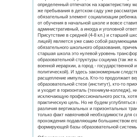
определенный отпечаток на характеристику 
же пребывания в детском саду уже рассматри
обязательный элемент социализации ребенка.
от обучения в начальной школе и вовсе ставит
административный, а иногда и уголовной отве
Присутствие в средней (4-8 кл.) и старшей школ
лицей) является уже само собой разумеющим
обязательного школьного образования, причем
старшая школа это нулевой уровень трансфор
образовательной структуры социума (так же ка
военной иерархии, а город - государственной 
политической). И здесь закономерным следст
расщепление импульса. Кто-то продолжает ве
образовательной стезе (институт), кто-то при
и уходит в горизонталь (техникум-колледж), н
исключающую профессионального роста, хот
практическую цель. Но не будем углубляться 
различия вертикальных и горизонтальных тра
только факт навязчивой необходимости для с
прохождения подавляющим большинством его
формирующей базы образовательной системы