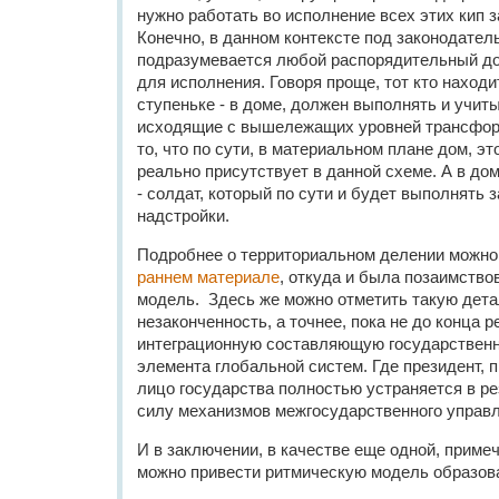
нужно работать во исполнение всех этих кип 
Конечно, в данном контексте под законодате
подразумевается любой распорядительный д
для исполнения. Говоря проще, тот кто наход
ступеньке - в доме, должен выполнять и учит
исходящие с вышележащих уровней трансфор
то, что по сути, в материальном плане дом, эт
реально присутствует в данной схеме. А в доме
- солдат, который по сути и будет выполнять 
надстройки.
Подробнее о территориальном делении можно 
раннем материале
, откуда и была позаимство
модель. Здесь же можно отметить такую дета
незаконченность, а точнее, пока не до конца 
интеграционную составляющую государственно
элемента глобальной систем. Где президент, 
лицо государства полностью устраняется в ре
силу механизмов межгосударственного управл
И в заключении, в качестве еще одной, прим
можно привести ритмическую модель образов