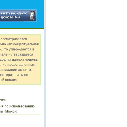
рассматривается
ьно как концептуальная
, что утверждается в
иале - утверждается
ределах данной модели.
ание представленных
прикладном аспекте,
рактеризовать как
ый анализ.
амме
ия по использованию
ы Ritmxoid