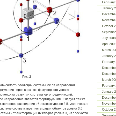
February
January 
Decembe
Novembe
October 
Septembe
July 2008
April 200
March 20
January 
February
Decembe
Decembe
Рис. 2
March 20
ависимость эволюции системы РР от направления
February
иркуляция через верхнюю фазу первого уровня
January 
потенциал развития системы как определяющий.
Decembe
ое направление является формирующим. Следует так же
Novembe
мышленное разведение объектов в уровне 3,5. Фактическое
системе соответствует интеграции объектов уровня 3,5
October 
стемы и трансформации их как фаз уровня 3,5 в плоскости
Septembe