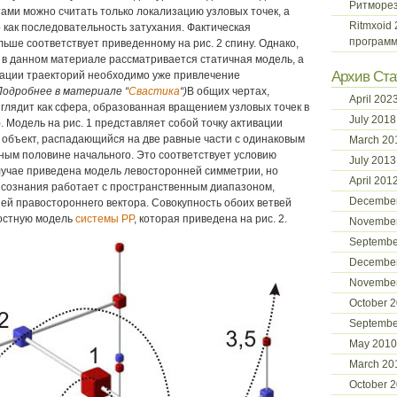
Ритморе
ами можно считать только локализацию узловых точек, а
Ritmxoid
 как последовательность затухания. Фактическая
программ
ьше соответствует приведенному на рис. 2 спину. Однако,
о в данном материале рассматривается статичная модель, а
Архив Ста
ации траекторий необходимо уже привлечение
Подробнее в материале “
Свастика
“)
В общих чертах,
April 202
глядит как сфера, образованная вращением узловых точек в
July 2018
). Модель на рис. 1 представляет собой точку активации
к объект, распадающийся на две равные части с одинаковым
March 20
ным половине начального. Это соответствует условию
July 2013
лучае приведена модель левосторонней симметрии, но
April 201
 сознания работает с пространственным диапазоном,
December
й правостороннего вектора. Совокупность обоих ветвей
лостную модель
системы РР
, которая приведена на рис. 2.
November
Septembe
Decembe
Novembe
October 
Septembe
May 2010
March 20
October 