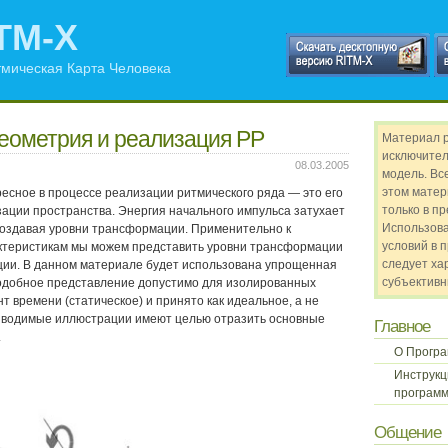
TM-X
мическая Карта Человека
еометрия и реализация РР
Материал 
исключител
08.03.2005
модель. Все
этом матер
ресное в процессе реализации ритмического
ряда —
это его
только в п
зации пространства. Энергия начального импульса затухает
Использов
создавая уровни трансформации. Применительно к
условий в 
ктеристикам мы можем представить уровни трансформации
следует ха
ции. В данном материале будет использована упрощенная
субъективн
одобное представление допустимо для изолированных
т времени (статическое) и принято как идеальное, а не
риводимые иллюстрации имеют целью отразить основные
Главное
.
О Прогр
Инструкц
программ
Общение