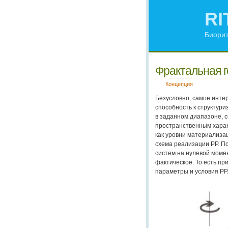
RI
Биорит
Фрактальная г
Концепция
Безусловно, самое инте
способность к структури
в заданном диапазоне, 
пространственным хара
как уровни материализа
схема реализации РР. П
систем на нулевой момен
фактическое. То есть п
параметры и условия РР