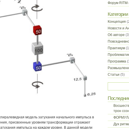
Форум RITM
Категории
Концепция
(
Новости и А
Об авторе
(3
Повседневн
Практикум
(1
Проблемати
Программа
(
Размышлен
Статьи
(5)
Последни
Восшеств
трон соз
 спиралевидная модель затухания начального импульса в
ФОРМУЛ
чения, присвоенные уровням трансформации отражают
Дух ритм
затухания импульса на каждом уровне. В данной модели