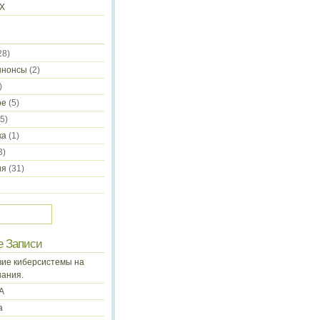
-X
28)
ннонсы
(2)
)
ое
(5)
5)
ка
(1)
3)
ия
(31)
е Записи
ие киберсистемы на
нания.
А
а