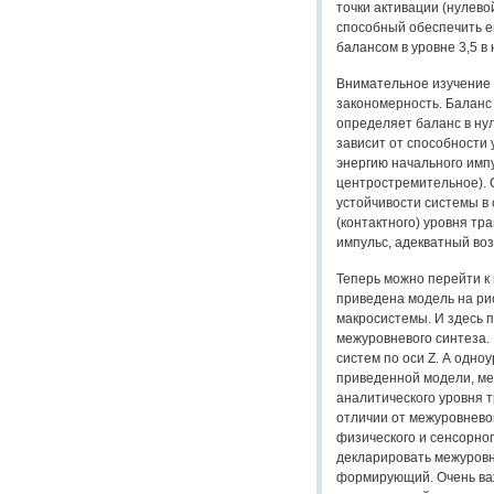
точки активации (нулево
способный обеспечить е
балансом в уровне 3,5 в
Внимательное изучение
закономерность. Баланс 
определяет баланс в нул
зависит от способности 
энергию начального имп
центростремительное). 
устойчивости системы в
(контактного) уровня т
импульс, адекватный во
Теперь можно перейти к 
приведена модель на ри
макросистемы. И здесь 
межуровневого синтеза.
систем по оси Z. А одноу
приведенной модели, ме
аналитического уровня т
отличии от межуровнево
физического и сенсорног
декларировать межуровн
формирующий. Очень важ