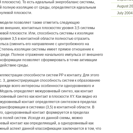
й плоскости). То есть идеальный энергобаланс системы,
August 2
й полную изоляцию от среды, определяется идеальным
 нулевой плоскости.
July 2004
 модели позволяет также отметить следующую
во внешних, контактных плоскостях уровня 3,5 системы
евой плоскости. Или, способность системы к изоляции
уровня 3,5 в контактной области полностью отразить
ульса (сменить его направление с центробежного на
Степень изоляции системы имеет прямое отношение к
 среде. Полное отражение начального импульса от внешнего
рансформации позволяет сформировать в точке активации
здействию среды.
иллюстрации способности систем РР к контакту. Для этого
с. 3, демонстрирующая способность систем к образованию
прежде всего интересны особенности одноуровневого и
 Модель определяет межуровневый синтез, как контакт
ровневый синтез как контакт в плоскости XY. Как видно из
журовневый контакт определяется синтезом в пределах
рансформации в системах (3,5) в контактной области. В
го, одноуровневый контакт формируется в пределах
о полей систем. Исходя из данной схемы, можно
евый контакт как определяющий, а одноуровневый как
ный аспект данной классификации заключается в том, что