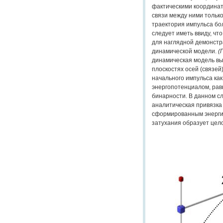
фактическими координат
связи между ними только
траектория импульса бол
следует иметь ввиду, чт
для наглядной демонстр
динамической модели.
(
динамическая модель вы
плоскостях осей (связей
начального импульса ка
энергопотенциалом, рав
бинарности. В данном с
аналитическая привязка
сформированным энергие
затухания образует це