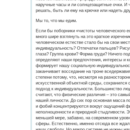
наручные часы и ли солнцезащитные очки. И 
решать, быть ли ему на крючке или надеть дру
Мы то, что мы едим.
Если бы поборники «чистоты человеческого е
много шире взглянуть на это краткое изречение
человеческом естестве стало бы на свои мест
индивидуальность? Отпечатки пальцев? Рису
глаза? Группа крови? Форма груди? Ничего по
определяют наши предпочтения, интересы и к
формирует нашу социальную индивидуальнос
заканчивает восседание на троне вседержавия
степени потому, что, несмотря на разносторон
искусственной объектной среды, сохранился 
подход к индивидуальности. Большинство лю
считают, что физические различия – это самы
нашей личности. До сих пор основная масса п
и фобий концентрируются вокруг ощущений ф
неполноценности и природной стыдливости. Эт
меньшей мере, забавно, на современном уров
сферы. Естественно, именно отсюда все ждали
нашу свободу. Но макро системе не нужны на