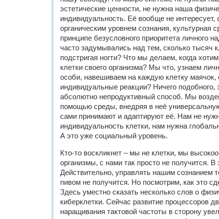
эстетические ценности, не нужна наша физич
индивидуальность. Её вообще не интересует,
органическим уровнем сознания, культурная с
принципе безусловного приоритета личного н
часто задумывались над тем, сколько тысяч к
подстригая ногти? Что мы делаем, когда хоти
клетки своего организма? Мы что, узнаем лич
особи, навешиваем на каждую клетку маячок,
индивидуальные реакции? Ничего подобного, 
абсолютно непродуктивный способ. Мы воздей
помощью среды, внедряя в неё универсальну
сами принимают и адаптируют её. Нам не нуж
индивидуальность клетки, нам нужна глобаль
А это уже социальный уровень.
Кто-то воскликнет – мы не клетки, мы высоко
организмы, с нами так просто не получится. В
Действительно, управлять нашим сознанием т
пивом не получится. Но посмотрим, как это с
Здесь уместно сказать несколько слов о физ
киберклетки. Сейчас развитие процессоров д
наращивания тактовой частоты в сторону увел