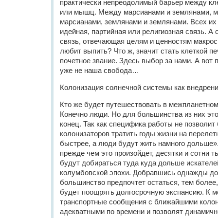
практически непреодолимый барьер между кле
или мышц. Между марсианами и землянами, м
марсианами, землянами и землянами. Всех их
идейная, партийная или религиозная связь. А 
связь, отвечающая целям и ценностям макро
любит выпить? Что ж, значит стать клеткой пе
почетное звание. Здесь выбор за нами. А вот п
уже не наша свобода…
Колонизация солнечной системы как внедрени
Кто же будет путешествовать в межпланетном
Конечно люди. Но для большинства из них это
конец. Так как специфика работы не позволи
колонизаторов тратить годы жизни на перелет
быстрее, а люди будут жить намного дольше»
прежде чем это произойдет, десятки и сотни 
будут добираться туда куда дольше искател
колумбовской эпохи. Добравшись однажды до 
большинство предпочтет остаться, тем более
будет поощрять долгосрочную экспансию. К мо
транспортные сообщения с ближайшими колон
адекватными по времени и позволят динамич