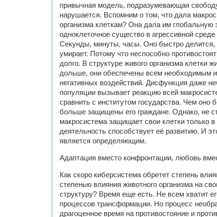
привычная модель, подразумевающая свободу
нарушается. Вспомним о том, что дала макро
организма клеткам? Она дала им глобальную 
одноклеточное существо в агрессивной среде
Секунды, минуты, часы. Оно быстро делится,
умирает. Потому что неспособно противостоят
долго. В структуре живого организма клетки 
дольше, они обеспечены всем необходимым 
негативных воздействий. Дисфункция даже н
популяции вызывает реакцию всей макросист
сравнить с институтом государства. Чем оно б
больше защищены его граждане. Однако, не с
макросистема защищает свои клетки только в 
деятельность способствует её развитию. И эт
является определяющим.
Адаптация вместо конфронтации, любовь вмес
Как скоро киберсистема обретет степень влия
степенью влияния животного организма на св
структуру? Время еще есть. Не всем хватит е
процессов трансформации. Но процесс необрат
драгоценное время на противостояние и прот