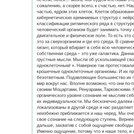
сожалению, а скорее всего, к счастью, нет. Н
частью, ядром этих клеток. Клеток образован
кибернетических кремниевых структур с нейр
классификации ритмического ряда в структур
человеческий организм будет занимать точку 
двигательное и физическое поле. То есть это 
это за сверхорганизм и где его среда. В сравн
гигант, который вбирает в себя всю человечес
собственная среда – это уже галактика. Данн
грустные мысли. Мысли об ускользающей сво
одноклеточным! ». Наверное так протестовал
крошечные одноклеточные организмы. И их пр
безответным. Подавляющее большинство их 
мир вокруг нас. Вполне возможно, что они по
своими Моцартами, Ренуарами, Тарковскими. 
органического уровня сознания не мыслим себ
их индивидуальности. Мы бесконечно далеки 
локализованы в другой среде и нас разделяет
неизбежно приближается и наш черед. Мы оче
свое сознание на следующую ступень. Вернее
дальше, захватив с собой ощущение свободы 
Именно ощущение, потому что и наше тело, и 