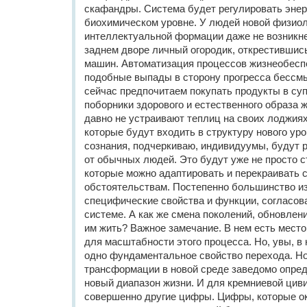
скафандры. Система будет регулировать энер
биохимическом уровне. У людей новой физиол
интеллектуальной формации даже не возникн
заднем дворе личный огородик, открестившис
машин. Автоматизация процессов жизнеобесп
подобные выпады в сторону прогресса бесс
сейчас предпочитаем покупать продукты в су
поборники здорового и естественного образа 
давно не устраивают теплиц на своих лоджия
которые будут входить в структуру нового у
сознания, подчеркиваю, индивидуумы, будут 
от обычных людей. Это будут уже не просто с
которые можно адаптировать и перекраивать 
обстоятельствам. Постепенно большинство из
специфические свойства и функции, согласов
системе. А как же смена поколений, обновлен
им жить? Важное замечание. В нем есть мест
для масштабности этого процесса. Но, увы, 
одно фундаментальное свойство перехода. Н
трансформации в новой среде заведомо опред
новый диапазон жизни. И для кремниевой цив
совершенно другие цифры. Цифры, которые о