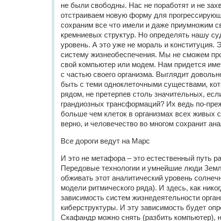
не были свободны. Нас не поработят и не зах
отстраиваем новую форму для прогрессирующ
сохраним все что имели и даже приумножим св
кремниевых структур. Но определять нашу су
уровень. А это уже не мораль и конституция. 
систему жизнеобеспечения. Мы не сможем про
свой компьютер или модем. Нам придется име
с частью своего организма. Выглядит довольн
быть с теми одноклеточными существами, ко
рядом, не претерпев столь значительных, если
грандиозных трансформаций? Их ведь по-преж
больше чем клеток в организмах всех живых 
верно, и человечество во многом сохранит ан
Все дороги ведут на Марс
И это не метафора – это естественный путь р
Передовые технологии и умнейшие люди Земл
обживать этот аналитический уровень солнечн
модели ритмического ряда). И здесь, как нико
зависимость систем жизнедеятельности орган
киберструктуры. И эту зависимость будет опр
Скафандр можно снять (разбить компьютер), н