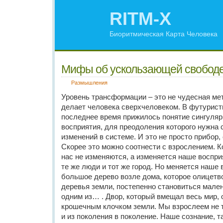
RITM-X
Биоритмическая Карта Человека
Мифы об ускользающей свобо
Размышления
Уровень трансформации – это не чудесная ме
делает человека сверхчеловеком. В футурист
последнее время прижилось понятие сингуляр
восприятия, для преодоления которого нужна 
изменений в системе. И это не просто прибор, 
Скорее это можно соотнести с взрослением. К
нас не изменяются, а изменяется наше восприя
те же люди и тот же город. Но меняется наше 
большое дерево возле дома, которое олицетв
деревья земли, постепенно становиться мале
одним из… . Двор, который вмещал весь мир,
крошечным клочком земли. Мы взрослеем не то
и из поколения в поколение. Наше сознание, т