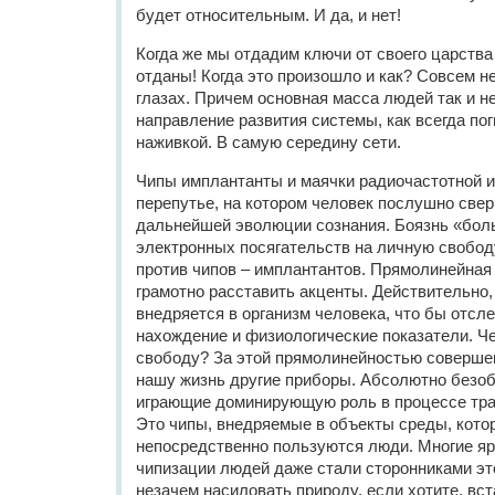
будет относительным. И да, и нет!
Когда же мы отдадим ключи от своего царств
отданы! Когда это произошло и как? Совсем н
глазах. Причем основная масса людей так и н
направление развития системы, как всегда по
наживкой. В самую середину сети.
Чипы имплантанты и маячки радиочастотной и
перепутье, на котором человек послушно свер
дальнейшей эволюции сознания. Боязнь «бол
электронных посягательств на личную свобо
против чипов – имплантантов. Прямолинейная 
грамотно расставить акценты. Действительно,
внедряется в организм человека, что бы отсл
нахождение и физиологические показатели. Че
свободу? За этой прямолинейностью соверше
нашу жизнь другие приборы. Абсолютно безоб
играющие доминирующую роль в процессе тр
Это чипы, внедряемые в объекты среды, кото
непосредственно пользуются люди. Многие я
чипизации людей даже стали сторонниками эт
незачем насиловать природу, если хотите, вст