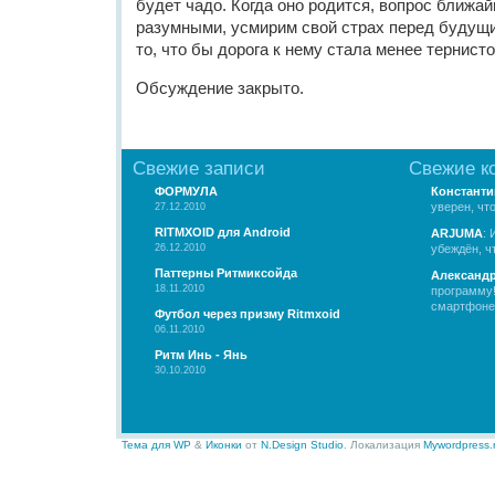
будет чадо. Когда оно родится, вопрос ближа
разумными, усмирим свой страх перед будущ
то, что бы дорога к нему стала менее тернис
Обсуждение закрыто.
Свежие записи
Свежие к
ФОРМУЛА
Константи
уверен, чт
27.12.2010
RITMXOID для Android
ARJUMA
: 
26.12.2010
убеждён, чт
Паттерны Ритмиксойда
Александ
18.11.2010
программу!
смартфоне.
Футбол через призму Ritmxoid
06.11.2010
Ритм Инь - Янь
30.10.2010
Тема для WP
&
Иконки
от
N.Design Studio
. Локализация
Mywordpress.