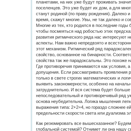
планетами, на них уже будут проживать знач
поселенцев. Это уже будет их дом, а для мно
станут родиной (по праву рождения). Далеко и
время, скажут многие. Увы, не так далеко и с
Многие из тех, кто родился в последние годы 
чтобы посмеяться над робостью этих предсказ
развития ритмического ряда нас интересуют н
аспекты. Нам важно непредвзято и всесторонн
этот механизм. Ритмический ряд парадоксален
свойство, основанное на бинарности. Соответс
свойства так же парадоксальны. Это похоже н
Где противоречия принимаются как условия, а
допущения. Если рассматривать проявления р
только в свете строгих математических и логи
выявить закономерности, особенно на началь
затруднительно. И вся система будет больше
непоследовательный и противоречивый ряд у
основа неубедительна. Логика мышления лег
выражения типа: 2+2=4, но гораздо сложнее е
предельности скорости света или дуализма эл
Как резюмировать все вышесказанное? Буде
глобальной системой? Отнимет ли она нашу с