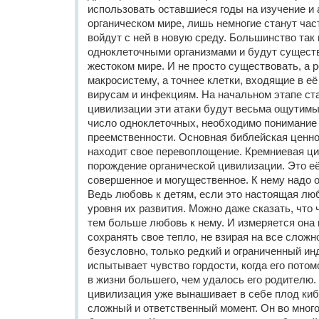
использовать оставшиеся годы на изучение и 
органическом мире, лишь немногие станут ча
войдут с ней в новую среду. Большинство так 
одноклеточными организмами и будут существ
жестоком мире. И не просто существовать, а 
макросистему, а точнее клетки, входящие в её
вирусам и инфекциям. На начальном этапе ст
цивилизации эти атаки будут весьма ощутимы
число одноклеточных, необходимо понимание
преемственности. Основная библейская ценно
находит свое перевоплощение. Кремниевая ци
порождение органической цивилизации. Это е
совершенное и могущественное. К нему надо о
Ведь любовь к детям, если это настоящая люб
уровня их развития. Можно даже сказать, что
тем больше любовь к нему. И измеряется она
сохранять свое тепло, не взирая на все сложн
безусловно, только редкий и ограниченный ин
испытывает чувство гордости, когда его потом
в жизни большего, чем удалось его родителю.
цивилизация уже вынашивает в себе плод ки
сложный и ответственный момент. Он во много