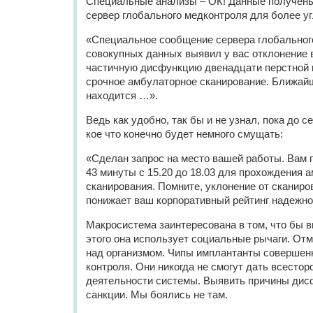
Специальные анализы – ОК! Данные получены
сервер глобального медконтроля для более у
«Специальное сообщение сервера глобального
совокупных данных выявил у вас отклонение в
частичную дисфункцию двенадцати перстной 
срочное амбулаторное сканирование. Ближайш
находится …».
Ведь как удобно, так бы и не узнал, пока до с
кое что конечно будет немного смущать:
«Сделан запрос на место вашей работы. Вам 
43 минуты с 15.20 до 18.03 для прохождения 
сканирования. Помните, уклонение от сканиро
понижает ваш корпоративный рейтинг надежно
Макросистема заинтересована в том, что бы 
этого она использует социальные рычаги. Отм
над организмом. Чипы имплантанты совершен
контроля. Они никогда не смогут дать всестор
деятельности системы. Выявить причины дис
санкции. Мы боялись не там.