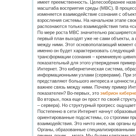
имеет преемственность. Целесообразнее назв
масштаба восприятия среды (МВС). В проце
изменяется взаимодействие сознания с объек
взросления системы. На начальном этапе свое
распознаются только взаимодействия типа «с
По мере роста МВС значительно расширяется к
первый план выходят уже не сами объекты, а 
между ними. Этот основополагающий момент ст
именно он будет характеризовать следующий
трансформации сознания – кремниевую цивил
показательный для этого утверждения пример
Интернет. Это кибернетическая система, обра
информационными узлами (серверами). При эт
представляют большого интереса и ценности
важнее связь между ними. Почему пример Инт
показателен? Во-первых, это
эмбрион киберне
Во вторых, пока еще он прост по своей структ
– сервера). Но структурный прогресс ощущает
Постепенно в сети Интернет начнут образов
ориентированные подсистемы, со строгими п
взаимодействия. Это ничто иное, как органы е
Органы, образованные специализированными 
печени, почек… мозга. Мы будем клетками это